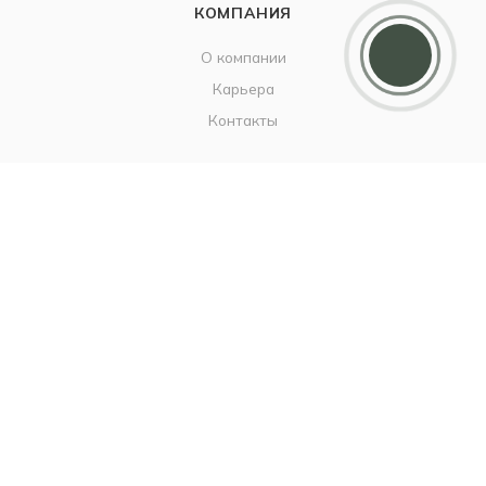
Дарим 5000 балов
КОМПАНИЯ
Мы ценим своих клиентов и в качестве
благодарности зачисляем 5 000 бонусов за
О компании
регистрацию
Карьера
Контакты
ИНФОРМАЦИЯ
Наш Блог
Бутики
Политика
ПОМОЩЬ
Бонусы благодарности
Условия оплаты