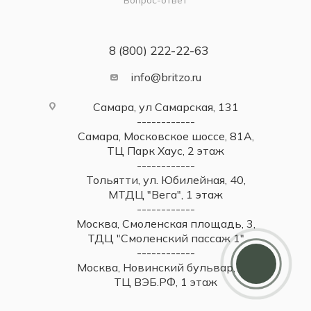
8 (800) 222-22-63
info@britzo.ru
Самара, ул Самарская, 131
------------
Самара, Московское шоссе, 81А,
ТЦ Парк Хаус, 2 этаж
------------
Тольятти, ул. Юбилейная, 40,
МТДЦ "Вега", 1 этаж
------------
Москва, Смоленская площадь, 3,
Дарим 5000 балов
ТДЦ "Смоленский пассаж 1"
Мы ценим своих клиентов и в качестве
------------
благодарности зачисляем 5 000 бонусов за
Москва, Новинский бульвар, 31,
регистрацию
ТЦ ВЭБ.РФ, 1 этаж