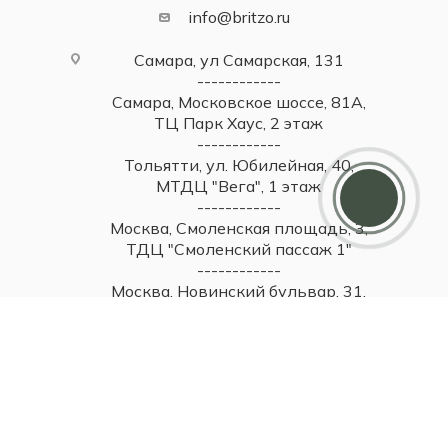
info@britzo.ru
Самара, ул Самарская, 131
------------
Самара, Московское шоссе, 81А,
ТЦ Парк Хаус, 2 этаж
------------
Дарим 5000 балов
Тольятти, ул. Юбилейная, 40,
Мы ценим своих клиентов и в качестве
МТДЦ "Вега", 1 этаж
благодарности зачисляем 5 000 бонусов за
------------
регистрацию
Москва, Смоленская площадь, 3,
ТДЦ "Смоленский пассаж 1"
------------
Москва, Новинский бульвар, 31,
ТЦ ВЭБ.РФ, 1 этаж