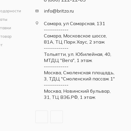
info@britzo.ru
годарности
латы
Самара, ул Самарская, 131
тавки
------------
Самара, Московское шоссе,
 товар
81А, ТЦ Парк Хаус, 2 этаж
ет
------------
Тольятти, ул. Юбилейная, 40,
МТДЦ "Вега", 1 этаж
------------
Москва, Смоленская площадь,
3, ТДЦ "Смоленский пассаж 1"
------------
Москва, Новинский бульвар,
31, ТЦ ВЭБ.РФ, 1 этаж