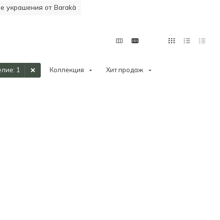
 украшения от Barakà
елие
: 1
Коллекция
Хит продаж