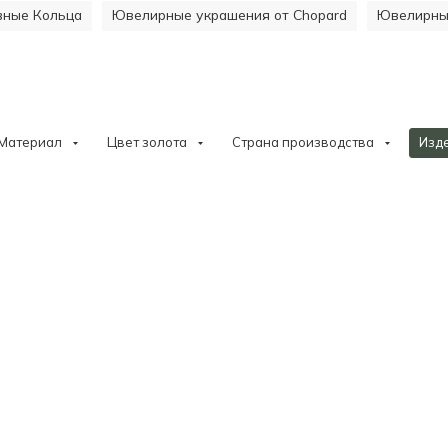
ивные Кольца
Ювелирные украшения от Chopard
Ювелирные
Материал
Цвет золота
Страна производства
Изд