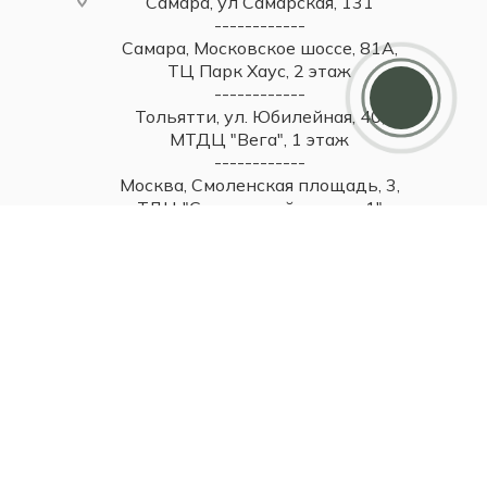
Самара, ул Самарская, 131
------------
Самара, Московское шоссе, 81А,
Дарим 5000 балов
ТЦ Парк Хаус, 2 этаж
Мы ценим своих клиентов и в качестве
------------
благодарности зачисляем 5 000 бонусов за
регистрацию
Тольятти, ул. Юбилейная, 40,
МТДЦ "Вега", 1 этаж
------------
Москва, Смоленская площадь, 3,
ТДЦ "Смоленский пассаж 1"
------------
Москва, Новинский бульвар, 31,
ТЦ ВЭБ.РФ, 1 этаж
2026 © Britzo: Брендовые украшения / Все права защищены