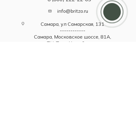
Мы ценим своих клиентов и в качестве
info@britzo.ru
благодарности зачисляем 5 000 бонусов за
регистрацию
Самара, ул Самарская, 131
------------
Самара, Московское шоссе, 81А,
ТЦ Парк Хаус, 2 этаж
------------
Тольятти, ул. Юбилейная, 40,
МТДЦ "Вега", 1 этаж
------------
Москва, Смоленская площадь, 3,
ТДЦ "Смоленский пассаж 1"
------------
Москва, Новинский бульвар, 31,
ТЦ ВЭБ.РФ, 1 этаж