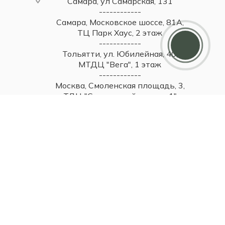
Самара, ул Самарская, 131
------------
Самара, Московское шоссе, 81А,
Дарим 5000 балов
ТЦ Парк Хаус, 2 этаж
Мы ценим своих клиентов и в качестве
------------
благодарности зачисляем 5 000 бонусов за
регистрацию
Тольятти, ул. Юбилейная, 40,
МТДЦ "Вега", 1 этаж
------------
Москва, Смоленская площадь, 3,
ТДЦ "Смоленский пассаж 1"
------------
Москва, Новинский бульвар, 31,
ТЦ ВЭБ.РФ, 1 этаж
2026 © Britzo: Брендовые украшения / Все права защищены