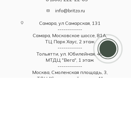
info@britzo.ru
Самара, ул Самарская, 131
------------
Самара, Московское шоссе, 81А,
Дарим 5000 балов
ТЦ Парк Хаус, 2 этаж
Мы ценим своих клиентов и в качестве
------------
благодарности зачисляем 5 000 бонусов за
регистрацию
Тольятти, ул. Юбилейная, 40,
МТДЦ "Вега", 1 этаж
------------
Москва, Смоленская площадь, 3,
ТДЦ "Смоленский пассаж 1"
------------
Москва, Новинский бульвар, 31,
ТЦ ВЭБ.РФ, 1 этаж