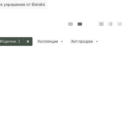
 украшения от Barakà
Изделие
: 1
Коллекция
Хит продаж