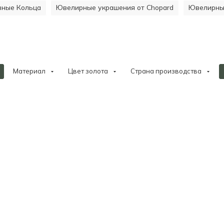
ивные Кольца
Ювелирные украшения от Chopard
Ювелирные
Материал
Цвет золота
Страна производства