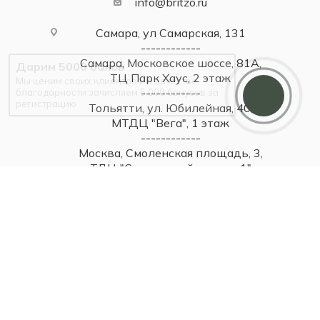
info@britzo.ru
Самара, ул Самарская, 131
------------
Самара, Московское шоссе, 81А,
Дарим 5000 балов
ТЦ Парк Хаус, 2 этаж
Мы ценим своих клиентов и в качестве
------------
благодарности зачисляем 5 000 бонусов за
регистрацию
Тольятти, ул. Юбилейная, 40,
МТДЦ "Вега", 1 этаж
------------
Москва, Смоленская площадь, 3,
ТДЦ "Смоленский пассаж 1"
------------
Москва, Новинский бульвар, 31,
ТЦ ВЭБ.РФ, 1 этаж