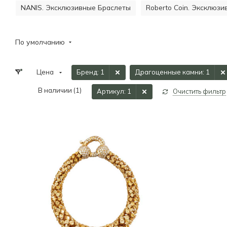
NANIS. Эксклюзивные Браслеты
Roberto Coin. Эксклюз
По умолчанию
Цена
Бренд
: 1
Драгоценные камни
: 1
В наличии (
1
)
Артикул
: 1
Очистить фильтр