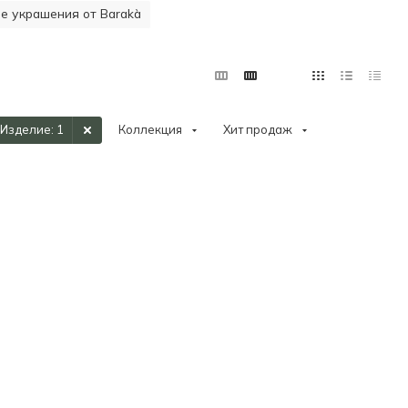
 украшения от Barakà
Изделие
: 1
Коллекция
Хит продаж