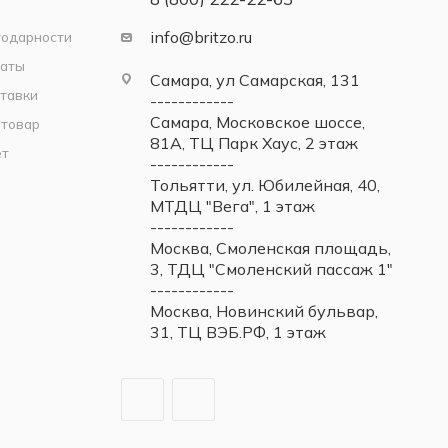
info@britzo.ru
годарности
латы
Самара, ул Самарская, 131
тавки
------------
Самара, Московское шоссе,
 товар
81А, ТЦ Парк Хаус, 2 этаж
ет
------------
Тольятти, ул. Юбилейная, 40,
МТДЦ "Вега", 1 этаж
------------
Москва, Смоленская площадь,
3, ТДЦ "Смоленский пассаж 1"
------------
Москва, Новинский бульвар,
31, ТЦ ВЭБ.РФ, 1 этаж